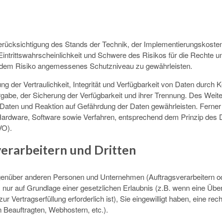
rücksichtigung des Stands der Technik, der Implementierungskoste
intrittswahrscheinlichkeit und Schwere des Risikos für die Rechte un
 dem Risiko angemessenes Schutzniveau zu gewährleisten.
der Vertraulichkeit, Integrität und Verfügbarkeit von Daten durch 
rgabe, der Sicherung der Verfügbarkeit und ihrer Trennung. Des Weiter
aten und Reaktion auf Gefährdung der Daten gewährleisten. Ferner
 Hardware, Software sowie Verfahren, entsprechend dem Prinzip des
VO).
erarbeitern und Dritten
nüber anderen Personen und Unternehmen (Auftragsverarbeitern oder 
s nur auf Grundlage einer gesetzlichen Erlaubnis (z.B. wenn eine Über
ur Vertragserfüllung erforderlich ist), Sie eingewilligt haben, eine re
n Beauftragten, Webhostern, etc.).