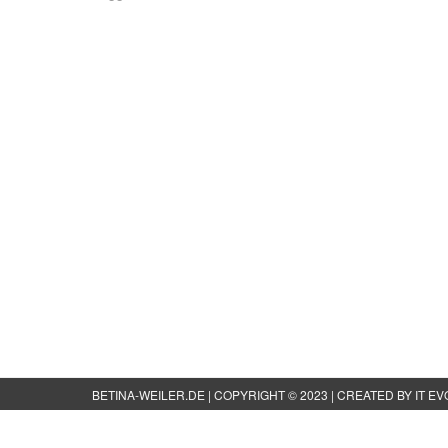
BETINA-WEILER.DE
| COPYRIGHT © 2023 |
CREATED BY IT EV