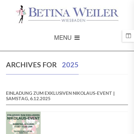
MENU
ARCHIVES FOR
2025
EINLADUNG ZUM EXKLUSIVEN NIKOLAUS-EVENT |
SAMSTAG, 6.12.2025