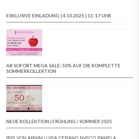
EXKLUSIVE EINLADUNG | 4.10.2025 | 11-17 UHR
AB SOFORT MEGA SALE: 50% AUF DIE KOMPLETTE
SOMMERKOLLEKTION
NEUE KOLLEKTION | FRÜHLING / SOMMER 2025
IRIS VON ARNIM LUISA CERANO NVSCO PAMELA