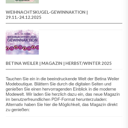
WEIHNACHTSKUGEL-GEWINNAKTION |
29.11.-24.12.2025
BETINA WEILER | MAGAZIN | HERBST/WINTER 2025
Tauchen Sie ein in die beeindruckende Welt der Betina Weiler
Modeboutique. Blättern Sie durch die digitalen Seiten und
genießen Sie einen hervorragenden Einblick in die moderne
Modewelt. Wir laden Sie herzlich dazu ein, das neue Magazin
im benutzerfreundlichen PDF-Format herunterzuladen:
Alternativ haben Sie hier die Möglichkeit, das Magazin direkt
zu genießen: